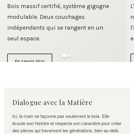
Bois massif certifié, système gigogne
L
modulable. Deux couchages
n
indépendants qui se rangent en un
l
seul espace.
e
En savoir plus
Slide 1 of 3
Dialogue avec la Matière
Ici, la main ne façonne pas seulement le bois. Elle
écoute son histoire et respecte son caractère pour créer
des pièces qui traversent les générations, bien au-delà